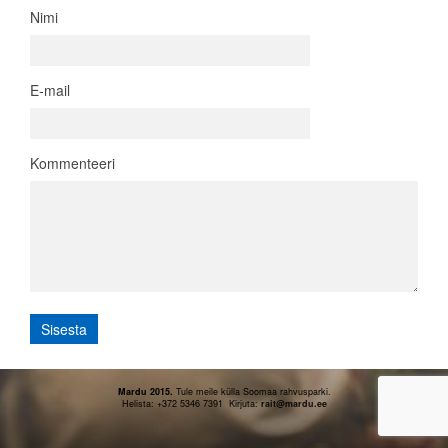
Nimi
E-mail
Kommenteeri
Mardu 2015.
Tule meile külla Soomaa rahvusparki.
Helista: +372 5346 7391 Kirjuta:
rait
@mardu.ee