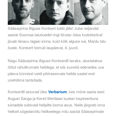
Sääsepirina Alguse Kontsert tuleb jälle! Juba neljandat
aastat Soomaa taluõuedel ringi tiirutav õdus kodufestival
jõuab tänavu tagasi sinna, kust kõik alguse sai, Mardu talu
õuele. Kontsert toimub laupäeval, 4. juunil.
Nagu Sääsepirina Alguse Kontserdil tavaks, alustatakse
õhtut rahulikumate helidega, et siis suveöö edenedes uue
päeva künnisel veidi pöörasemate helide saatel end
unehõlma tantsitada.
Kontserdil astuvad üles
Verbarium
, kes mõne aasta eest
August Sanga ja Kersti Merilaasi luulest inspireerituna
sõnadele sobivaid helipilte looma asus. Neile järgneb oma
hetketi sõgedavõitu helikeelega mitu aastat Sääsepirinale