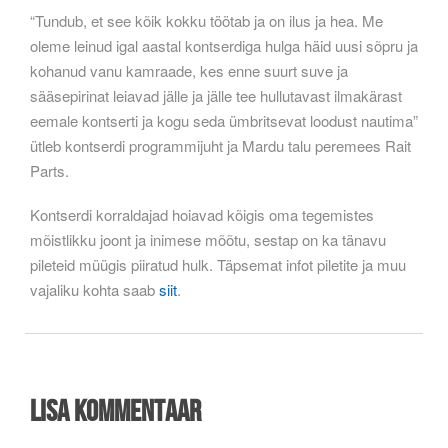
“Tundub, et see kõik kokku töötab ja on ilus ja hea. Me
oleme leinud igal aastal kontserdiga hulga häid uusi sõpru ja
kohanud vanu kamraade, kes enne suurt suve ja
sääsepirinat leiavad jälle ja jälle tee hullutavast ilmakärast
eemale kontserti ja kogu seda ümbritsevat loodust nautima”
ütleb kontserdi programmijuht ja Mardu talu peremees Rait
Parts.
Kontserdi korraldajad hoiavad kõigis oma tegemistes
mõistlikku joont ja inimese mõõtu, sestap on ka tänavu
pileteid müügis piiratud hulk. Täpsemat infot piletite ja muu
vajaliku kohta saab
siit
.
Lisa kommentaar