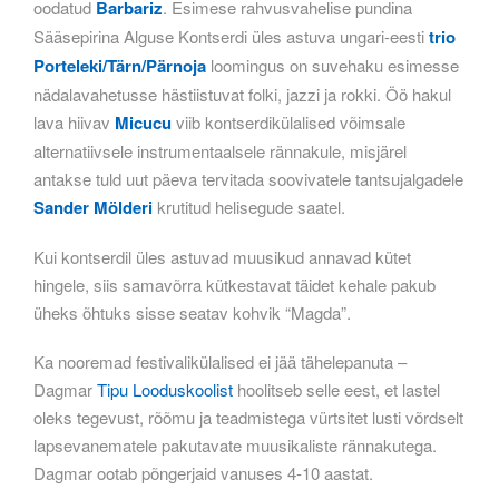
oodatud
Barbariz
. Esimese rahvusvahelise pundina
Sääsepirina Alguse Kontserdi üles astuva ungari-eesti
trio
Porteleki/Tärn/Pärnoja
loomingus on suvehaku esimesse
nädalavahetusse hästiistuvat folki, jazzi ja rokki. Öö hakul
lava hiivav
Micucu
viib kontserdikülalised võimsale
alternatiivsele instrumentaalsele rännakule, misjärel
antakse tuld uut päeva tervitada soovivatele tantsujalgadele
Sander Mölderi
krutitud helisegude saatel.
Kui kontserdil üles astuvad muusikud annavad kütet
hingele, siis samavõrra kütkestavat täidet kehale pakub
üheks õhtuks sisse seatav kohvik “Magda”.
Ka nooremad festivalikülalised ei jää tähelepanuta –
Dagmar
Tipu Looduskoolist
hoolitseb selle eest, et lastel
oleks tegevust, rõõmu ja teadmistega vürtsitet lusti võrdselt
lapsevanematele pakutavate muusikaliste rännakutega.
Dagmar ootab põngerjaid vanuses 4-10 aastat.