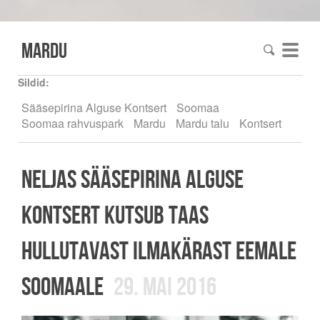
mardu
Sildid:
Sääsepirina Alguse Kontsert
Soomaa
Soomaa rahvuspark
Mardu
Mardu talu
Kontsert
Neljas Sääsepirina Alguse
Kontsert kutsub taas
hullutavast ilmakärast eemale
Soomaale
29. mai 2016