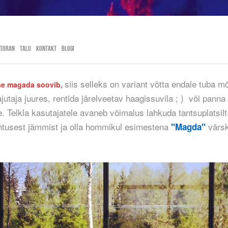
storan
Talu
Kontakt
Blogi
siis selleks on variant võtta endale tuba 
se magada soovib,
utaja juures, rentida järelveetav haagissuvila ; ) või panna 
e. Telkla kasutajatele avaneb võimalus lahkuda tantsuplatsil
tusest jämmist ja olla hommikul esimestena
värsk
"Magda"