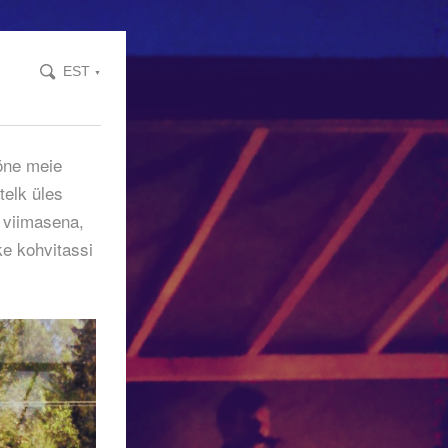
EST
▼
mõne meie
telk üles
t viimasena,
e kohvitassi