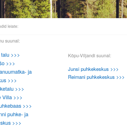
did leiate:
u suunal:
 talu >>>
Kõpu-Viljandi suunal:
tšo >>>
Junsi puhkekeskus >>>
nuumatka- ja
Reimani puhkekeskus >>>
kus >>>
ketalu >>>
 Villa >>>
puhkebaas >>>
ni puhke- ja
eskus >>>