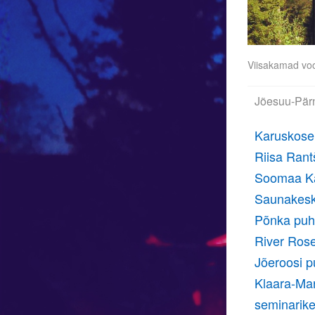
Viisakamad voo
Jõesuu-Pärn
Karuskose
Riisa Ran
Soomaa Ka
Saunakes
Põnka puh
River Rose
Jõeroosi 
Klaara-Man
seminarik