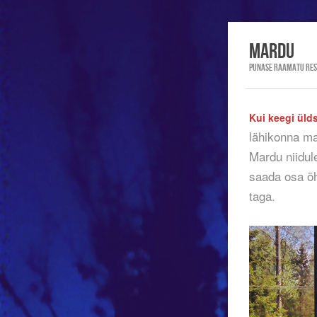
mardu
Punase Raamatu Re
Kui keegi üld
lähikonna maj
Mardu niidul
saada osa õh
taga.