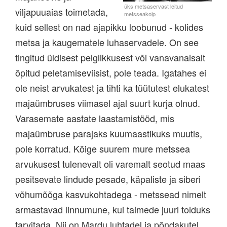
viljapuuaias toimetada,
kuid sellest on nad ajapikku loobunud - kolides
metsa ja kaugematele luhaservadele. On see
tingitud üldisest pelglikkusest või vanavanaisalt
õpitud peletamiseviisist, pole teada. Igatahes ei
ole neist arvukatest ja tihti ka tüütutest elukatest
majaümbruses viimasel ajal suurt kurja olnud.
Varasemate aastate laastamistööd, mis
majaümbruse parajaks kuumaastikuks muutis,
pole korratud. Kõige suurem mure metssea
arvukusest tulenevalt oli varemalt seotud maas
pesitsevate lindude pesade, käpaliste ja siberi
võhumõõga kasvukohtadega - metssead nimelt
armastavad linnumune, kui taimede juuri toiduks
tarvitada. Nii on Mardu luhtadel ja põndakutel