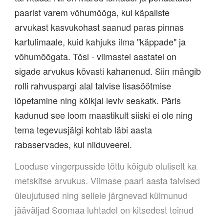
paarist varem võhumõõga, kui käpaliste
arvukast kasvukohast saanud paras pinnas
kartulimaale, kuid kahjuks ilma "käppade" ja
võhumõõgata. Tõsi - viimastel aastatel on
sigade arvukus kõvasti kahanenud. Siin mängib
rolli rahvuspargi alal talvise lisasöötmise
lõpetamine ning kõikjal leviv seakatk. Päris
kadunud see loom maastikult siiski ei ole ning
tema tegevusjälgi kohtab läbi aasta
rabaservades, kui niiduveerel.
Looduse vingerpusside tõttu kõigub oluliselt ka
metskitse arvukus. Viimase paari aasta talvised
üleujutused ning sellele järgnevad külmunud
jääväljad Soomaa luhtadel on kitsedest teinud