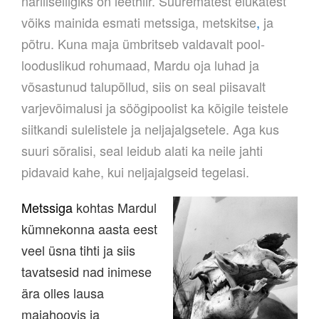
näriliseliigiks on leethiir. Suurematest elukatest
võiks mainida esmati metssiga, metskitse
,
ja
põtru. Kuna maja ümbritseb valdavalt pool-
looduslikud rohumaad, Mardu oja luhad ja
võsastunud talupõllud, siis on seal piisavalt
varjevõimalusi ja söögipoolist ka kõigile teistele
siitkandi sulelistele ja neljajalgsetele. Aga kus
suuri sõralisi, seal leidub alati ka neile jahti
pidavaid kahe, kui neljajalgseid tegelasi.
Metssiga
kohtas Mardul
kümnekonna aasta eest
veel üsna tihti ja siis
tavatsesid nad inimese
ära olles lausa
majahoovis ja