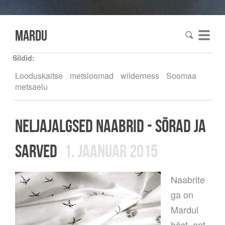
mardu
Sildid:
Looduskaitse
metsloomad
wilderness
Soomaa
metsaelu
neljajalgsed naabrid - sõrad ja
sarved
1. jaanuar 2015
Naabrite
ga on
Mardul
häst, ent