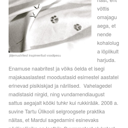
võttis
omajagu
aega, et
nende
kohalolug
a lõplikult
harjuda.
Enamuse naabritest ja võiks öelda et isegi
majakaaslastest moodustasid esimestel aastatel
erinevad pisikiskjad ja närilised. Vahelagedel
madistasid nirgid, ning vundamendiaugust
sattus aegajalt kööki tuhkr kui rukkirääk. 2008 a.
suvine Tartu Ülikooli selgroogsete praktika
näitas, et Mardul sagedamini esinevaks