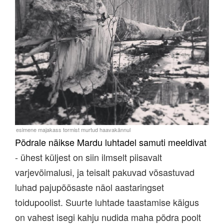
Põdrale näikse Mardu luhtadel samuti meeldivat
- ühest küljest on siin ilmselt piisavalt
varjevõimalusi, ja teisalt pakuvad võsastuvad
luhad pajupõõsaste näol aastaringset
toidupoolist. Suurte luhtade taastamise käigus
on vahest isegi kahju nudida maha põdra poolt