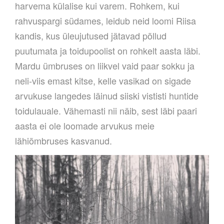
harvema külalise kui varem. Rohkem, kui
rahvuspargi südames, leidub neid loomi Riisa
kandis, kus üleujutused jätavad põllud
puutumata ja toidupoolist on rohkelt aasta läbi.
Mardu ümbruses on liikvel vaid paar sokku ja
neli-viis emast kitse, kelle vasikad on sigade
arvukuse langedes läinud siiski vististi huntide
toidulauale. Vähemasti nii näib, sest läbi paari
aasta ei ole loomade arvukus meie
lähiõmbruses kasvanud.