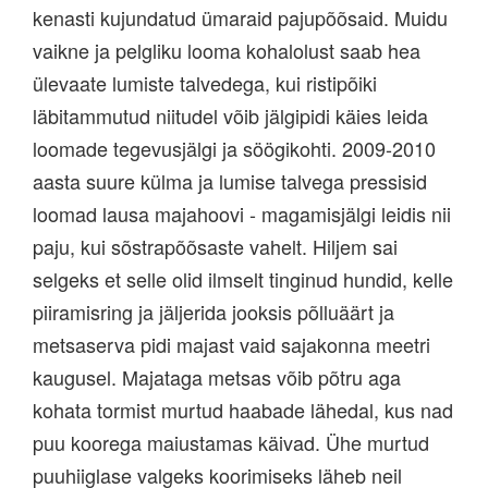
kenasti kujundatud ümaraid pajupõõsaid. Muidu
vaikne ja pelgliku looma kohalolust saab hea
ülevaate lumiste talvedega, kui ristipõiki
läbitammutud niitudel võib jälgipidi käies leida
loomade tegevusjälgi ja söögikohti. 2009-2010
aasta suure külma ja lumise talvega pressisid
loomad lausa majahoovi - magamisjälgi leidis nii
paju, kui sõstrapõõsaste vahelt. Hiljem sai
selgeks et selle olid ilmselt tinginud hundid, kelle
piiramisring ja jäljerida jooksis põlluäärt ja
metsaserva pidi majast vaid sajakonna meetri
kaugusel.
Majataga metsas võib põtru aga
kohata tormist murtud haabade lähedal, kus nad
puu koorega maiustamas käivad. Ühe murtud
puuhiiglase valgeks koorimiseks läheb neil